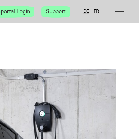
Kategorie-
portal Login
Support
DE
FR
Navigation
anzeigen