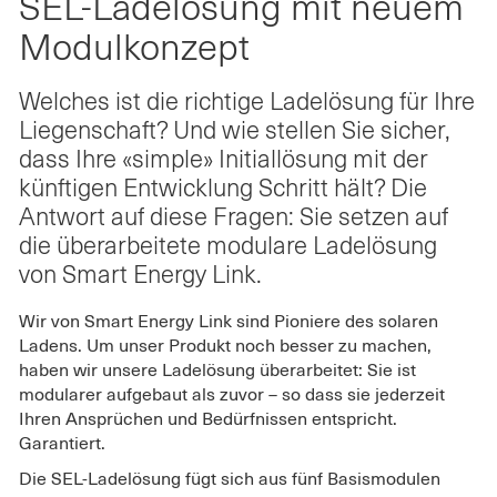
SEL-Ladelösung mit neuem
Modulkonzept"
neuem
neuem
auf
Modulkonzept"
Modulkon
Modulkonzept
Twitter
on
on
teilen
Facebook
LinkedIn
Welches ist die richtige Ladelösung für Ihre
Liegenschaft? Und wie stellen Sie sicher,
dass Ihre «simple» Initiallösung mit der
künftigen Entwicklung Schritt hält? Die
Antwort auf diese Fragen: Sie setzen auf
die überarbeitete modulare Ladelösung
von Smart Energy Link.
Wir von Smart Energy Link sind Pioniere des solaren
Ladens. Um unser Produkt noch besser zu machen,
haben wir unsere Ladelösung überarbeitet: Sie ist
modularer aufgebaut als zuvor – so dass sie jederzeit
Ihren Ansprüchen und Bedürfnissen entspricht.
Garantiert.
Die SEL-Ladelösung fügt sich aus fünf Basismodulen