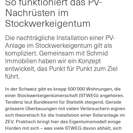
So funktioniert das PV-
Nachrüsten
PV-
PV-
im
Nachrüsten
Nachrüst
Nachrüsten im
Stockwerkeigentum"
im
im
Stockwerkeigentum
auf
Stockwerkeige
Stockwerk
Twitter
on
on
teilen
Facebook
LinkedIn
Die nachträgliche Installation einer PV-
Anlage im Stockwerkeigentum gilt als
kompliziert. Gemeinsam mit Schmid
Immobilien haben wir ein Konzept
entwickelt, das Punkt für Punkt zum Ziel
führt.
In der Schweiz gibt es knapp 500’000 Wohnungen, die
einer Stockwerkeigentümerschaft (STWEG) angehören.
Tendenz laut Bundesamt für Statistik steigend. Gerade
grössere Überbauungen mit vielen Verbrauchern eignen
sich theoretisch für die Installation einer Solaranlage im
ZEV. Praktisch bringt hier das Eigentumsmodell einige
Hürden mit sich – was viele STWEG davon abhält, sich