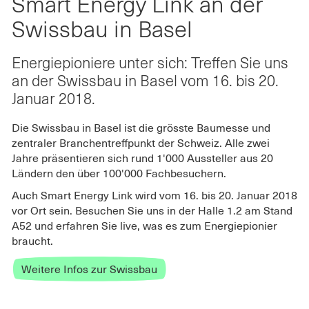
Smart Energy Link an der
der
an
an
Swissbau
der
der
Swissbau in Basel
in
Swissbau
Swissbau
Basel"
in
in
Energiepioniere unter sich: Treffen Sie uns
auf
Basel"
Basel"
an der Swissbau in Basel vom 16. bis 20.
Twitter
on
on
Januar 2018.
teilen
Facebook
LinkedIn
Die Swissbau in Basel ist die grösste Baumesse und
zentraler Branchentreffpunkt der Schweiz. Alle zwei
Jahre präsentieren sich rund 1'000 Aussteller aus 20
Ländern den über 100'000 Fachbesuchern.
Auch Smart Energy Link wird vom 16. bis 20. Januar 2018
vor Ort sein. Besuchen Sie uns in der Halle 1.2 am Stand
A52 und erfahren Sie live, was es zum Energiepionier
braucht.
Weitere Infos zur Swissbau