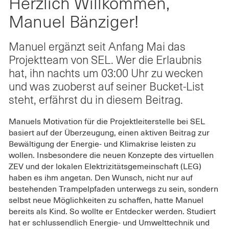
Herzlich Willkommen,
auf
Bänziger!"
Bänziger!"
Twitter
on
on
Manuel Bänziger!
teilen
Facebook
LinkedIn
Manuel ergänzt seit Anfang Mai das
Projektteam von SEL. Wer die Erlaubnis
hat, ihn nachts um 03:00 Uhr zu wecken
und was zuoberst auf seiner Bucket-List
steht, erfährst du in diesem Beitrag.
Manuels Motivation für die Projektleiterstelle bei SEL
basiert auf der Überzeugung, einen aktiven Beitrag zur
Bewältigung der Energie- und Klimakrise leisten zu
wollen. Insbesondere die neuen Konzepte des virtuellen
ZEV und der lokalen Elektrizitätsgemeinschaft (LEG)
haben es ihm angetan. Den Wunsch, nicht nur auf
bestehenden Trampelpfaden unterwegs zu sein, sondern
selbst neue Möglichkeiten zu schaffen, hatte Manuel
bereits als Kind. So wollte er Entdecker werden. Studiert
hat er schlussendlich Energie- und Umwelttechnik und