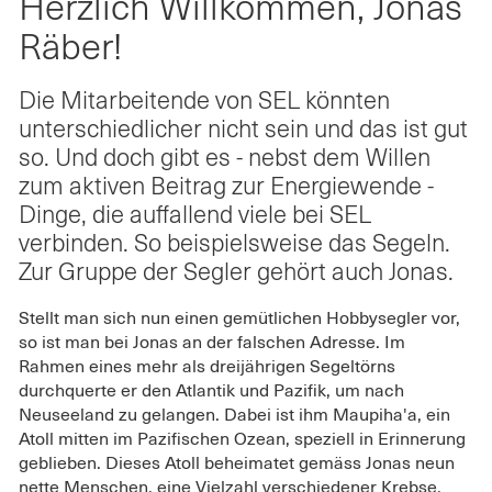
Herzlich Willkommen, Jonas
auf
Räber!"
Räber!"
Twitter
on
on
Räber!
teilen
Facebook
LinkedIn
Die Mitarbeitende von SEL könnten
unterschiedlicher nicht sein und das ist gut
so. Und doch gibt es - nebst dem Willen
zum aktiven Beitrag zur Energiewende -
Dinge, die auffallend viele bei SEL
verbinden. So beispielsweise das Segeln.
Zur Gruppe der Segler gehört auch Jonas.
Stellt man sich nun einen gemütlichen Hobbysegler vor,
so ist man bei Jonas an der falschen Adresse. Im
Rahmen eines mehr als dreijährigen Segeltörns
durchquerte er den Atlantik und Pazifik, um nach
Neuseeland zu gelangen. Dabei ist ihm Maupiha'a, ein
Atoll mitten im Pazifischen Ozean, speziell in Erinnerung
geblieben. Dieses Atoll beheimatet gemäss Jonas neun
nette Menschen, eine Vielzahl verschiedener Krebse,