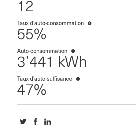
12
Informationen anzeigen
Taux d’auto-consommation
55%
Informationen anzeigen
Auto-consommation
3’441 kWh
Informationen anzeigen
Taux d’auto-suffisance
47%
"Le
Share
Share
classique
"Le
"Le
du
classique
classique