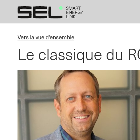
Références
Go
Zur
Jump
Jump
to
Navigation
to
to
homepage
springen
content
footer
Vers la vue d'ensemble
Le classique du 