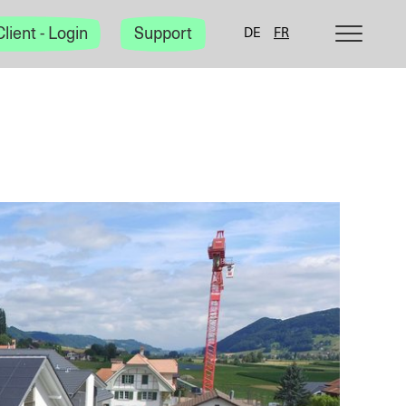
Kategorie-
Client - Login
Support
DE
FR
Navigation
anzeigen